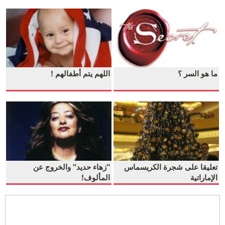
ما هو السر ؟
اللهم يتم أطفالهم !
تعليقا على شجرة الكريسماس
"زهاء حديد" والخروج عن
الإماراتية
المألوف!