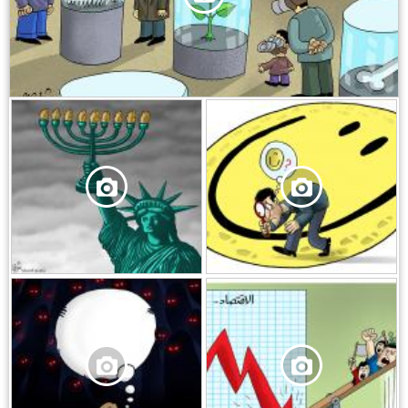
,
,
,
,