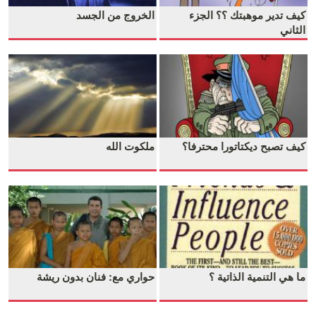
كيف تدير موهبتك ؟؟ الجزء
الخروج من الجسد
الثاني
كيف تصبح ديكتاتورا محترفا؟
ملكوت الله
ما هي التنمية الذاتية ؟
حواري مع: فنان بدون ريشة