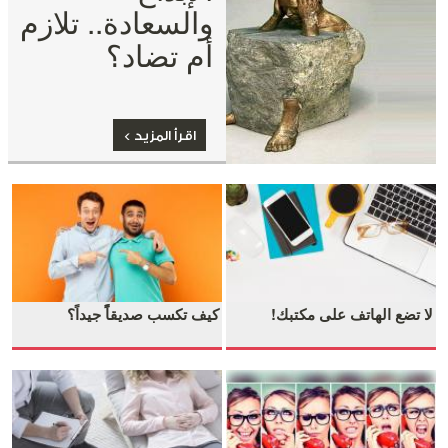
والسعادة.. تلازم
أم تضاد؟
اقرأ المزيد >
لا تضع الهاتف على مكتبك!
كيف تكسب صديقاًً جيداً؟