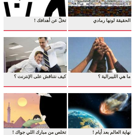
الحقيقة لونها رمادي
تخلّ عن أهدافك !
ما هي الليبرالية ؟
كيف نتناقش على الإنترنت ؟
نهاية العالم بعد أيام !
تخلص من مبارك اللي جواك !