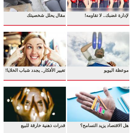
لإدارة غضبك.. لا تقاومه!
مقال يحلل شخصيتك
موعظة اليويو
تغيير الأفكار.. يجدد شباب الخلايا!
هل الاقتصاد يزيد التسامح؟
قدرات ذهنية خارقة للبيع