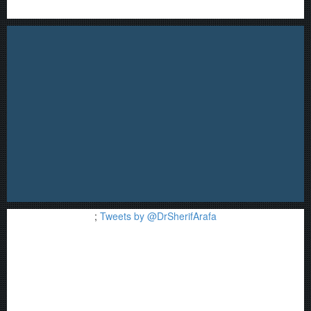
;
Tweets by @DrSherifArafa