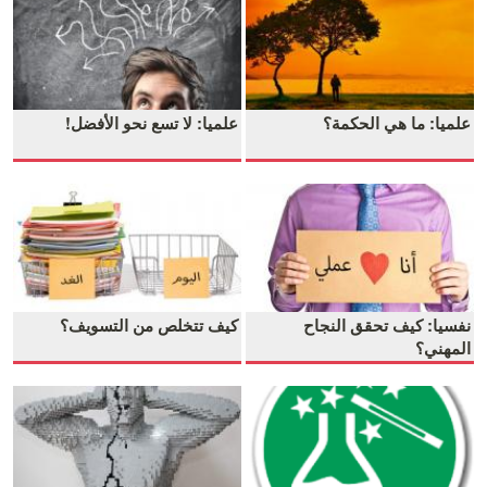
علميا: ما هي الحكمة؟
علميا: لا تسع نحو الأفضل!
نفسيا: كيف تحقق النجاح
كيف تتخلص من التسويف؟
المهني؟