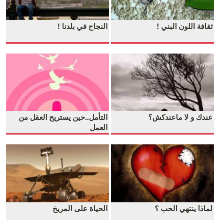
ثقافة اللون البني !
النجاح في بلدنا !
عندك و لا ماعندكش؟
التأمل..حين يستريح العقل من
العمل
لماذا ينتهي الحب ؟
الحياة على المريخ