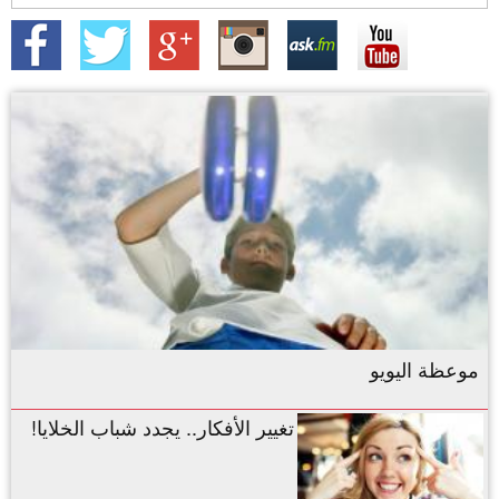
موعظة اليويو
تغيير الأفكار.. يجدد شباب الخلايا!