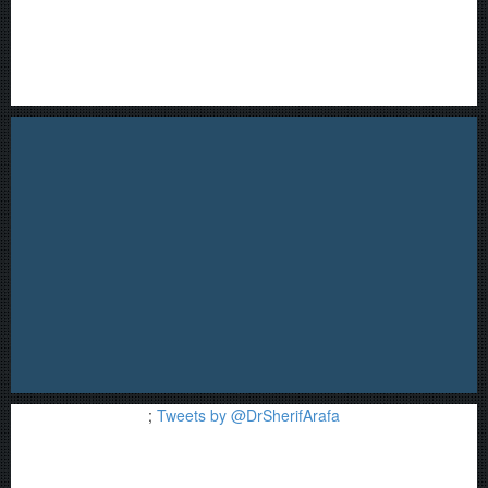
;
Tweets by @DrSherifArafa