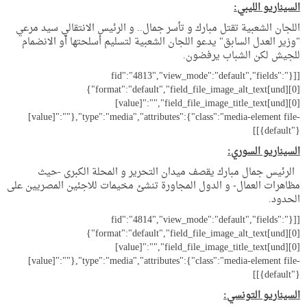
السيناريو الليبي:
اللجان الشعبية تقتل مبارك و تأسر جمال.. و الرئيس الانتقالي سيد مرعي
"وزير العدل السابق" يدعو اللجان الشعبية لتسليم أسلحتها أو الانضمام
للجيش لكن الشباب يرفضون.
[[{"fid":"4813","view_mode":"default","fields":
{"format":"default","field_file_image_alt_text[und][0]
[value]":"","field_file_image_title_text[und][0]
[value]":""},"type":"media","attributes":{"class":"media-element file-
default"}}]]
السيناريو السوري:
الرئيس جمال مبارك يقصف ميدان التحرير و المحلة الكبرى -حيث
مظاهرات العمال- و الدول المجاورة تنشئ مخيمات للاجئين المصريين على
الحدود.
[[{"fid":"4814","view_mode":"default","fields":
{"format":"default","field_file_image_alt_text[und][0]
[value]":"","field_file_image_title_text[und][0]
[value]":""},"type":"media","attributes":{"class":"media-element file-
default"}}]]
السيناريو التونسي: