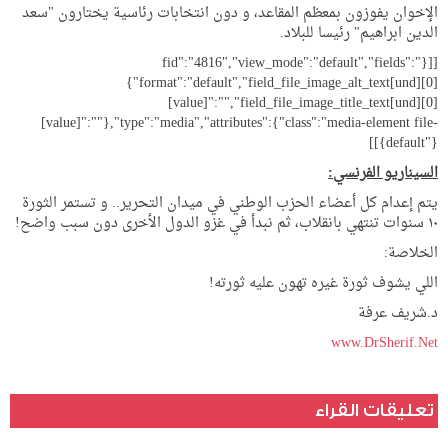
الإخوان يفوزون بمعظم المقاعد، و دون انتخابات رئاسية يختارون "سعد
الدين ابراهيم" رئيسا للبلاد.
[[{"fid":"4816","view_mode":"default","fields":
{"format":"default","field_file_image_alt_text[und][0]
[value]":"","field_file_image_title_text[und][0]
[value]":""},"type":"media","attributes":{"class":"media-element file-
default"}}]]
السيناريو الفرنسي:
يتم إعدام كل أعضاء الحزب الوطني في ميدان التحرير.. و تستمر الثورة
١٠ سنوات تنتهي بانقلاب، ثم نبدأ في غزو الدول الأخرى دون سبب واضح!
الخلاصة:
اللي يشوف ثورة غيره تهون عليه ثورته!
د.شريف عرفة
www.DrSherif.Net
تعليقات القراء