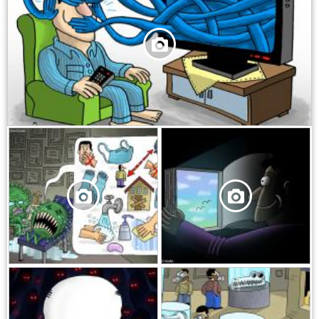
,
,
,
,