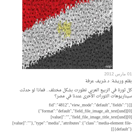
01 مارس 2012
بقلم وريشة: د.شريف عرفة
كل ثورة في الربيع العربي تطورت بشكل مختلف.. فماذا لو حدثت
سيناريوهات الثورات الأخرى عندنا في مصر؟
[[{"fid":"4812","view_mode":"default","fields":
{"format":"default","field_file_image_alt_text[und][0]
[value]":"","field_file_image_title_text[und][0]
[value]":""},"type":"media","attributes":{"class":"media-element file-
default"}}]]