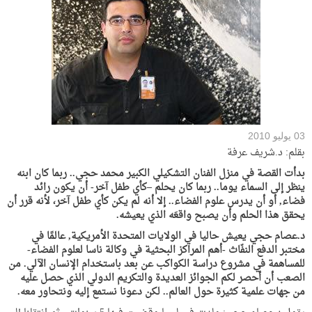
03 يوليو 2010
بقلم: د.شريف عرفة
بدأت القصة في منزل الفنان التشكيلي الكبير محمد حجي.. ربما كان ابنه
ينظر إلى السماء يوما.. ربما كان يحلم –كأي طفل آخر- أن يكون رائد
فضاء, أو أن يدرس علوم الفضاء..
إلا أنه لم يكن كأي طفل آخر، لأنه قرر أن
يحقق هذا الحلم وأن يصبح واقعَه الذي يعيشه.
د.عصام حجي يعيش حاليا في الولايات المتحدة الأمريكية, عالمًا في
مختبر الدفع النفّاث -أهم المراكز البحثية في وكالة ناسا لعلوم الفضاء-
للمساهمة في مشروع دراسة الكواكب عن بعد باستخدام الإنسان الآلي.
من
الصعب أن أحصر لكم الجوائز العديدة والتكريم الدولي الذي حصل عليه
من جهات علمية كثيرة حول العالم.. لكن دعونا نستمع إليه ونتحاور معه.