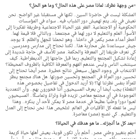
=من وجهة نظرك: لماذا مصر على هذه الحال؟ وما هو الحل؟
المشكلة ليست في حاضرنا السيئ.. لكنها في مستقبلنا غير الواضح. نحن
نعيش في بلد, يتم تهميش دور الشباب فيه.. سواء في المؤسسات
الحكومية أو الاجتماعية. الفقر غيّر الحياة الاجتماعية وطريقة تفكيرنا إلى
الأسوأ. العلم والتعليم لا دور لهما في مجتمعنا.. وبالتالي فلا قيمة لهما.
أخطر أعداء مصر يكمن في داخلنا.. وهو تحملنا للجهل والظلم. لا يوجد
جيش سيساعدنا على محاربة هذا.. لكننا نحتاج إلى مدارس ومدرسين..
كي نعرف طريقنا إلى المعرفة والحكمة. مصر للأسف في حاجة شديدة إلى
إعادة تشكيل المجتمع والتعليم, ربما قبل حاجتها إلى الديمقراطية. كيف
سينتخب الناس وليس عندهم الفهم والمعرفة الكافية بالظروف المحيطة؟
الانتخاب في وجود الجهل, سيعطي نتائج خطيرة. مصر أيضا تحتاج إلى
تحسين دور المرأة في المجتمع وتحسين صورتها. هل هناك مجتمع ينظر
للمرأة بنفس نظرتنا لها؟ (لا أريد الدخول في تفاصيل بخصوص هذه
النقطة) يجب أيضا أن يعرف المسيحيون أننا فخورون بهم.. وأن التعددية
الموجودة في أي مجتمع معاصر, تزيده قوة وثراءً وتماسكًا.. المسيحيون
لعبوا دورا وطنيا عظيما في خدمة مصر لا يمكن لأحد أن ينكره.. وهذا
ليس ما تفعله كل الأقليات في العالم. لتلخيص هذا: نحن نحتاج إلى العدل
والتعليم.. كي نصنع (مصر) معاصرة.
=بعد كل ما أنجزته.. ما هو هدفك في الحياة؟
أحلم بتغيير وطني مصر.. أحلم بأن تكون قوية، يعيش أهلها حياة كريمة