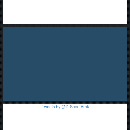
;
Tweets by @DrSherifArafa