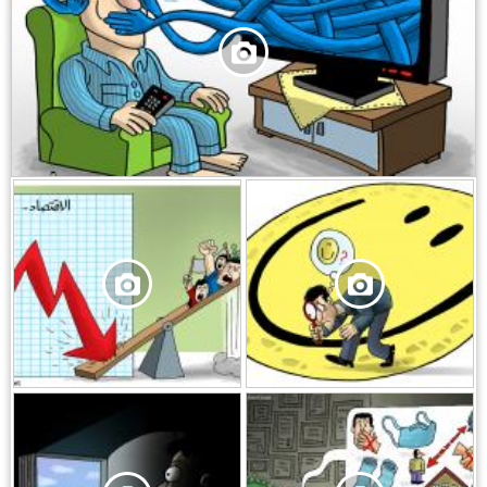
,
,
,
,