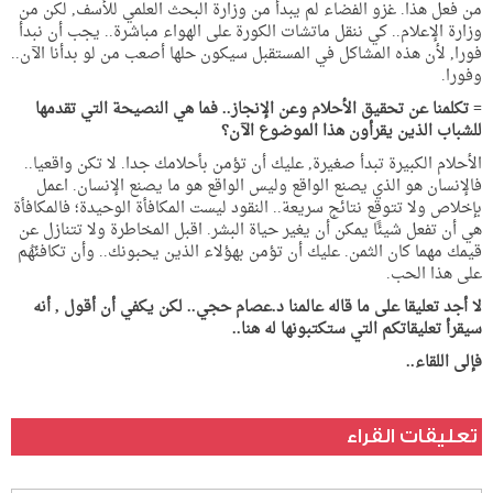
من فعل هذا. غزو الفضاء لم يبدأ من وزارة البحث العلمي للأسف, لكن من
وزارة الإعلام.. كي ننقل ماتشات الكورة على الهواء مباشرة.. يجب أن نبدأ
فورا, لأن هذه المشاكل في المستقبل سيكون حلها أصعب من لو بدأنا الآن..
وفورا.
=
تكلمنا عن تحقيق الأحلام وعن الإنجاز.. فما هي النصيحة التي تقدمها
للشباب الذين يقرأون هذا الموضوع الآن؟
الأحلام الكبيرة تبدأ صغيرة, عليك أن تؤمن بأحلامك جدا. لا تكن واقعيا..
فالإنسان هو الذي يصنع الواقع وليس الواقع هو ما يصنع الإنسان. اعمل
بإخلاص ولا تتوقع نتائج سريعة.. النقود ليست المكافأة الوحيدة؛ فالمكافأة
هي أن تفعل شيئًا يمكن أن يغير حياة البشر. اقبل المخاطرة ولا تتنازل عن
قيمك مهما كان الثمن. عليك أن تؤمن بهؤلاء الذين يحبونك.. وأن تكافئَهُم
على هذا الحب.
لا أجد تعليقا على ما قاله عالمنا د.عصام حجي.. لكن يكفي أن أقول , أنه
سيقرأ تعليقاتكم التي ستكتبونها له هنا..
فإلى اللقاء..
تعليقات القراء