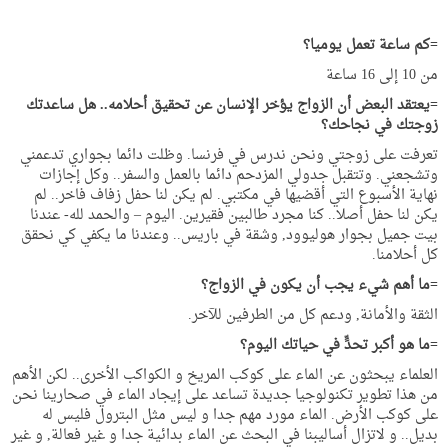
=
كم ساعة تعمل يوميا؟
من 10 إلى 16 ساعة
=يعتقد البعض أن الزواج يؤخر الإنسان عن تحقيق أحلامه.. هل ساعدتك
زوجتك في نجاحك؟
تعرفت على زوجتي ونحن ندرس في فرنسا. وظلت دائما بجواري تدعمني
وتشجعني. وتتقبل جدولي المزدحم دائما بالعمل والسفر.. وكل إجازات
نهاية الأسبوع التي أقضيها في مكتبي. لم يكن لنا حفل زفاف فاخر.. لم
يكن لنا حفل أصلا.. كنا مجرد طالبين فقيرين. اليوم – والحمد لله- عندنا
بيت جميل بجوار هوليوود, وشقة في باريس.. وعندنا ما يكفي كي نحقق
كل أحلامنا.
=ما أهم شيء يجب أن يكون في الزواج؟
الثقة والأمانة, ودعم كل من الطرفين للآخر.
=ما هو أكبر تحدٍّ في حياتك اليوم؟
العلماء يبحثون عن الماء على كوكب المريخ و الكواكب الأخرى.. لكن الأهم
من هذا تطوير تكنولوجيا جديدة تساعد على إيجاد الماء في صحارينا نحن
على كوكب الأرض. الماء مورد مهم جدا و ليس مثل البترول فليس له
بديل.. و لاتزال أساليبنا في البحث عن الماء بدائية جدا و غير فعالة, و غير