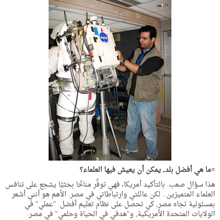
=ما هي أفضل بلد, يمكن أن يعيش فيها العلماء؟
هذا سؤال صعب. بالتأكيد أمريكا، فهي توفِّر مناخًا بحثيًا يشجع على تنافس
العلماء المتميزين.. لكن عائلتي وارتباطاتي في مصر. الأهم هو أنني أشعر
بمسئولية تجاه مصر, كي تحصل على نظام تعليم أفضل. "عملي" في
الولايات المتحدة الأمريكية, و"هدفي في الحياة وحلمي" في مصر.