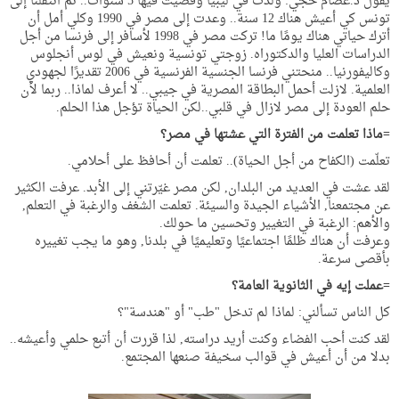
يقول د.عصام حجي: ولدت في ليبيا وقضيت فيها 5 سنوات.. ثم انتقلنا إلى
تونس كي أعيش هناك 12 سنة.. وعدت إلى مصر في 1990 وكلي أمل أن
أترك حياتي هناك يومًا ما! تركت مصر في 1998 لأسافر إلى فرنسا من أجل
الدراسات العليا والدكتوراه. زوجتي تونسية ونعيش في لوس أنجلوس
وكاليفورنيا.. منحتني فرنسا الجنسية الفرنسية في 2006 تقديرًا لجهودي
العلمية. لازلت أحمل البطاقة المصرية في جيبي.. لا أعرف لماذا.. ربما لأن
حلم العودة إلى مصر لازال في قلبي..لكن الحياة تؤجل هذا الحلم.
=ماذا تعلمت من الفترة التي عشتها في مصر؟
تعلّمت (الكفاح من أجل الحياة).. تعلمت أن أحافظ على أحلامي.
لقد عشت في العديد من البلدان, لكن مصر غيّرتني إلى الأبد. عرفت الكثير
عن مجتمعنا, الأشياء الجيدة والسيئة. تعلمت الشغف والرغبة في التعلم,
والأهم: الرغبة في التغيير وتحسين ما حولك.
وعرفت أن هناك ظلمًا اجتماعيًا وتعليميًا في بلدنا, وهو ما يجب تغييره
بأقصى سرعة.
=عملت إيه في الثانوية العامة؟
كل الناس تسألني: لماذا لم تدخل "طب" أو "هندسة"؟
لقد كنت أحب الفضاء وكنت أريد دراسته, لذا قررت أن أتبع حلمي وأعيشه..
بدلا من أن أعيش في قوالب سخيفة صنعها المجتمع.