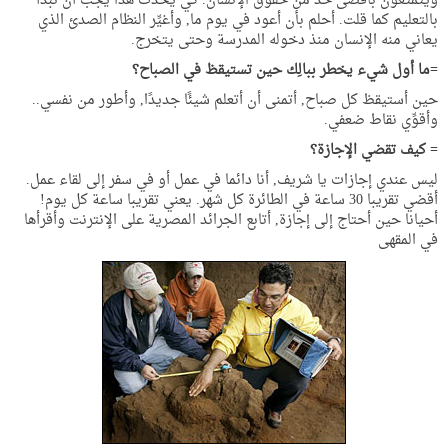
ويتمتعون بأقصى حد من حقوق الإنسان. كي يحدث هذا يجب أن نبدأ
بالتعليم كما قلت. أحلم بأن أعود في يوم ما, وأغيِّر النظام الصدئ الذي
يعاني منه الإنسان منذ دخوله المدرسة وحتى يتخرج.
=ما أول شيء يخطر ببالِك حين تستيقظ في الصباح؟
حين أستيقظ كل صباح, أتمنى أن أتعلم شيئًا جديدًا, وأطور من نفسي..
وأقوِّي نقاط ضعفي.
=
كيف تقضي الإجازة؟
ليس عندي إجازات يا شريف, أنا دائما في عمل أو في سفر إلى لقاء عمل.
أقضي تقريبا 30 ساعة في الطائرة كل شهر. يعني تقريبا ساعة كل يوم!
أحيانا حين أحتاج إلى إجازة, أتابع الجرائد المصرية على الإنترنت وأقرأها
في المقهى