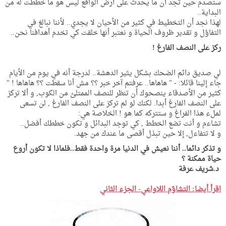
ستصدم حين تجد أن ما يحدث على أرض الواقع ليس هو ما خططت له من
البداية..
لهذا نجد أن التخطيط في كثير من الأحيان لا يجدي.. لأننا نبالغ في
التفاؤل و تقدير ظروف الحياة و نعتبر أنها خلقت كي تخدم أهدافنا نحن..
ركز على النصف الفارغ !
لي صديق دائم الضحك بشكل يثير الدهشة.. لدرجة أنه في يوم من الأيام
جاء إلينا قائلا: - " هاهاها.. عرفتم آخر خبر ؟؟ مش أنا سقطت ؟؟ هاهاها ! "
كثير من الأصدقاء ينصحوك أن تنظر للنصف الممتلئ من الكوب, و ألا تركز
على النصف الفارغ أبدا. لكنك لو لم تركز على النصف الفارغ , لن تسعى
لملء هذا الفراغ و ستتركه كما هو ! الخلاصة هي:
تشاءم و أنت تضع الخطط , كي توجد البدائل و تكون خططك أفضل..
و لا تتفاءل, إلا حين تبذل أقصى ما عندك من جهد.
و تذكر دائما.. أننا نعيش في الدنيا مرة واحدة فقط..فلماذا لا تكون أروع
حياة ممكنة ؟
د.شريف عرفة
اقرأ أيضا: التشاؤم اللاواعي- الجزء الثاني