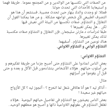
من الصفات التي نكتسبها من الوالدين و من المجتمع عموما.. طريقة فهمنا
و استيعابنا للأحداث التي تحدث حولنا.
فمثلا: لو وجدت والدك ينهار حين تحدث مصيبة, فستشعر أن هذا هو
التصرف الطبيعي لأي شخص تواجهه مشكلة.. و من هنا يمكننا القول أن
التفاؤل و التشاؤم, صفات نكتسبها من البيئة التي نعيش فيها.
لكن .. هل يمكن تغييرها ؟
طبقا لدراسات د.مارتن سليجمان, فإن التفاؤل و التشاؤم صفات مكتسبة
لذلك يمكن تغييرها.
هناك نوعين من التشاؤم.. أسمّيهما:
التشاؤم الواعي و التشاؤم اللاواعي
.
التشاؤم اللاواعي:
بعض الناس اعتادوا على التشاؤم حتى أصبح جزءا من طريقة تفكيرهم و
من أسلوب حياتهم.. هؤلاء الأشخاص يتشاءمون قبل الأكل و بعده و حتى
قبل أن يقوموا من أسرّتهم.
مثال:
- أذاكر ليه ؟ هو أنا هالاقي شغل لما اتخرج ؟ - أتجوز ليه ؟ كل الأزواج
حياتهم غير سعيدة !
بعض الناس يعيشون مع التشاؤم في تفاصيل حياتهم اليومية ..هؤلاء
تغلغل التشاؤم في عقولهم اللاواعية ذاتها و أصبح هو منطقهم الوحيد..