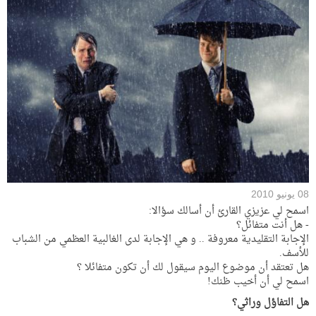
08 يونيو 2010
اسمح لي عزيزي القارئ أن أسالك سؤالا:
- هل أنت متفائل؟
الإجابة التقليدية معروفة .. و هي الإجابة لدى الغالبية العظمي من الشباب
للأسف.
هل تعتقد أن موضوع اليوم سيقول لك أن تكون متفائلا ؟
اسمح لي أن أخيب ظنك!
هل التفاؤل وراثي؟