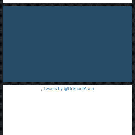
;
Tweets by @DrSherifArafa