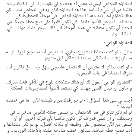
التشاؤم اللاواعي ليس له معنى أو هدف و لن يقودك إلا إلى الاكتئاب, فلا
فائدة من أي شيء أساسا. هذا هو التشاؤم الذي ينبغي التخلص منه.. لكن..
هناك تشاؤم آخر,لابد منه ! التشاؤم الواعي: في مرحلة التخطيط كن
متشائما.. افترض الأسوأ دائما.. كي تكون قادرا على صنع خطة جيدة. من
الخطر أن تكون متفائلا في هذه المرحلة لأن ذلك سيجر عليك عواقب في
غاية السوء
التشاؤم الواعي:
مثال: - لو كنت تخطط لمشروع تجاري, لا تفترض أنه سينجح فورا.. ارسم
سيناريوهات سلبية كي تستعد للمشاكل قبل حدوثها..
- لو كنت تذاكر, لا تفترض أن الامتحان هاييجي سهل جدا.. بل ذاكر و أنت
تتوقع امتحانا في غاية الصعوبة.
"التشاؤم الواعي" يقول لك أن هناك مشكلات تلوح في الأفق فخذ حذرك..
و حاول أن تبذل أقصى جهدك, كي تستعد لأسوأ السيناريوهات الممكنة.
أجب لي على هذا السؤال : - لو تم رفدك من وظيفتك الآن.. ما هي خطتك
البديلة ؟
لو لم تكن تفكر في هذا للاحتمال, لن تسعى -مثلا- لتكوين مدخرات في
رصيدك.. أو أن تنمي قدراتك كي تكون مكسبا لأي شركة أخرى.. أو أن
تسعى من الآن للحصول على وظيفة أو مكانة أفضل.. لو لم تكن متشائما و
أنت تصنع خطة حياتك, ستكون خطتة ساذجة مليئة بالأحلام الوردية.. و