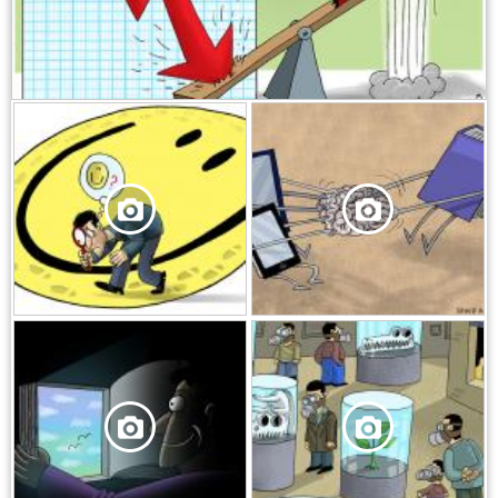
,
,
,
,