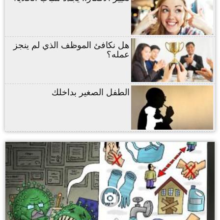
هل نكافئ الموظف الذي لم ينجز
عمله؟
الطفل الصغير بداخلك
,