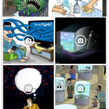
,
,
,
,