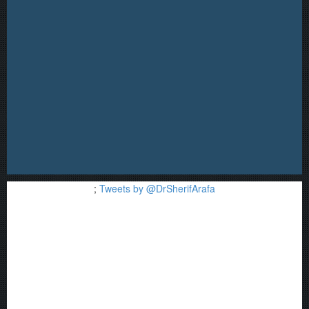
;
Tweets by @DrSherifArafa