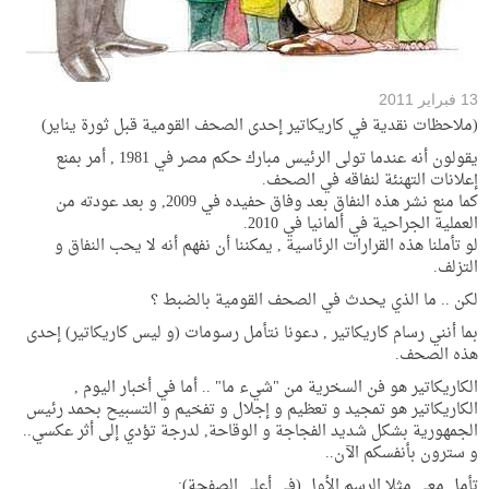
13 فبراير 2011
(ملاحظات نقدية في كاريكاتير إحدى الصحف القومية قبل ثورة يناير)
يقولون أنه عندما تولى الرئيس مبارك حكم مصر في 1981 , أمر بمنع
إعلانات التهنئة لنفاقه في الصحف.
كما منع نشر هذه النفاق بعد وفاق حفيده في 2009, و بعد عودته من
العملية الجراحية في ألمانيا في 2010.
لو تأملنا هذه القرارات الرئاسية , يمكننا أن نفهم أنه لا يحب النفاق و
التزلف.
لكن .. ما الذي يحدث في الصحف القومية بالضبط ؟
بما أنني رسام كاريكاتير , دعونا نتأمل رسومات (و ليس كاريكاتير) إحدى
هذه الصحف.
الكاريكاتير هو فن السخرية من "شيء ما" .. أما في أخبار اليوم ,
الكاريكاتير هو تمجيد و تعظيم و إجلال و تفخيم و التسبيح بحمد رئيس
الجمهورية بشكل شديد الفجاجة و الوقاحة, لدرجة تؤدي إلى أثر عكسي..
و سترون بأنفسكم الآن..
تأمل معي مثلا الرسم الأول (في أعلى الصفحة):