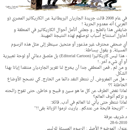
في عام 2008 قالت جريدة الجاريان البريطانية عن الكاريكاتير المصري (و
العربي) أنه معدوم الحرية !
ضايقني هذا بالطبع , و جعلني أتأمل أحوال الكاريكاتير في المنطقة و
أحاول استنتاج أسباب توصلهم لهذه النتيجة المهينة.
أي صحفي محترف غير مذعور أو متحيز, سينظر إلى مثل هذه الرسوم
المسيئة, و يقول ببساطة:
- هذا ليس كاريكاتيرا (Editorial Cartoon) بل ملصق دعائي أو لوحة تعبيرية
أو أي شيء آخر..!
و من ثم , فمن المنطقي جدا أن يخرج لنا تقرير الجارديان منتقدا إيانا بهذا
الشكل.
- هل من المفروض, أن ننتظر النقد دائما من الخارج, كي نصحح الأوضاع
الخاطئة ؟؟
لماذا نغض الطرف عن كل ما هو سيئ و قبيح و خاطئ, حتى تفوح رائحته
و تزكم أنوف العالم؟
لماذا ننتظر حتى يأتي لنا العالم في أدب, قائلا:
- "الريحة فايحة من عندكم.. ياريت ترموا الزبالة بقى!!"
د.شريف عرفة
28-6-2010
عنوان الموضوع الأصلي: الرسوم المسيئة للرئيس