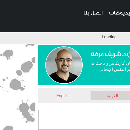
ديوهات
اتصل بنا
Loading
 د. شريف عرفه
ن كاريكاتير و باحث في
 النفس الإيجابي
العربية
English