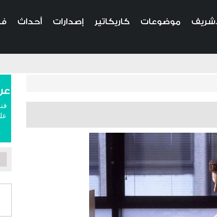
.شريف
موضوعات
كاريكاتير
إصدارات
أحداث
في
عن
فنا
علم