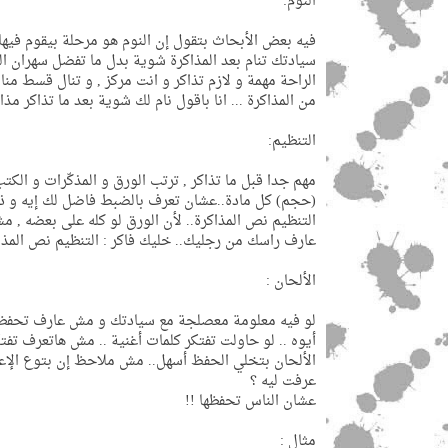
النوم:
فيه بعض الأبحاث بتقول إن النوم هو مرحلة بيقوم فيها 
سيادتك تنام بعد المذاكرة شوية بدل ما تفضل سهران ال
الراحة مهمة و لازم تذاكر و انت مركز , و تنال قسط م
من المذاكرة ... انا باقول نام لك شوية بعد ما تذاكر مذاك
التنظيم:
مهم جدا قبل ما تذاكر , ترتب الورق و المذكّرات و ال
(حجم) كل مادة..عشان تعرف بالضبط فاضل لك إيه و ذاك
التنظيم نص المذاكرة.. لأن الورق لو كله على بعضه , 
عارف راسك من رجليك.. خليك فاكر : التنظيم نص المذا
الألحان :
لو فيه معلومة معصلجة مع سيادتك و مش عارف تحفظها,
أيوه .. لو حاولت تفتكر كلمات أغنية .. مش هاتعرف تفتكر
الألحان بتخلي الحفظ أسهل.. مش ملاحظ إن بتوع الإعل
عرفت ليه ؟
عشان الناس تحفظها !!
مثال :