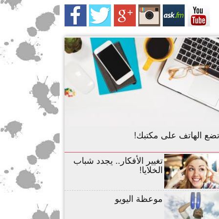
تضع الهاتف على مكتبك!
تغيير الأفكار.. يجدد شباب
الخلايا!
موعظة اليويو