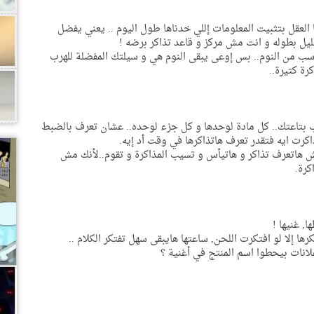
العقل بتثبيت المعلومات إللي خدناها طول اليوم .. يعني يفضل
ليل بطوله و انت مش مركز و قاعد تذاكر برضه !
ناسب من النوم.. بس إوعى يبقى النوم هي و سيلتك المفضلة للهرب
رة كتيرة..
كتب بتاعتك.. كل مادة لوحدها و كل جزء لوحده.. عشان تعرف بالضبط
رت ايه فتقدر تعرف هاتذاكرها في وقت أد إيه.
,
مش هاتعرف تذاكر و هاتيأس و تسيب المذاكرة و تقوم..لأنك مش
كرة.
 غنيها !
ها إلا لو افتكرت اللحن, ساعتها هايبقى سهل تفتكر الكلام ..
انات بيحطوا اسم المنتج في أغنية ؟
,