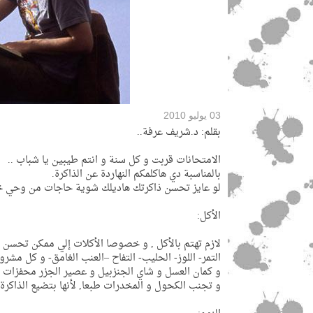
03 يوليو 2010
بقلم: د.شريف عرفة..
الامتحانات قربت و كل سنة و انتم طيبين يا شباب ..
بالمناسبة دي هاكلمكم النهاردة عن الذاكرة.
لو عايز تحسن ذاكرتك هاديلك شوية حاجات من وحي خبر
الأكل:
لازم تهتم بالأكل , و خصوصا الأكلات إلي ممكن تحسن أد
التمر- اللوز- الحليب- التفاح –العنب الغامق- و كل مشرو
و كمان العسل و شاي الجنزبيل و عصير الجزر محفزات رائ
و تجنب الكحول و المخدرات طبعا, لأنها بتضيع الذاكرة 