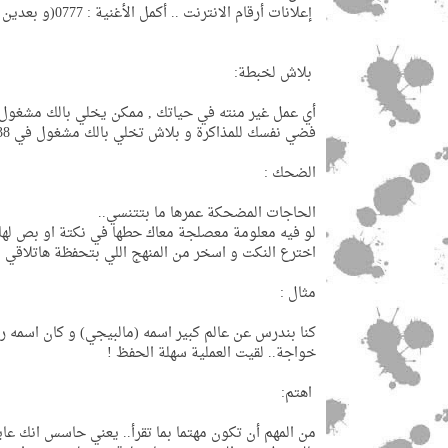
إعلانات أرقام الانترنت .. أكمل الأغنية : 0777(و بعدين ؟)
بلاش لخبطة:
أي عمل غير منته في حياتك , ممكن يخلي بالك مشغول.
فضي نفسك للمذاكرة و بلاش تخلي بالك مشغول في 5638 حاجة !
الضحك :
الحاجات المضحكة عمرها ما بتتنسي..
لو فيه معلومة معصلجة معاك حطها في نكتة او بص لها 
اخترع النكت و اسخر من المنهج اللي بتحفظة هاتلاقي 
مثال :
كنا بندرس عن عالم كبير اسمه (مالبيجي) و كان اسمه
خواجة.. لقيت العملية سهلة الحفظ !
اهتم:
من المهم أن تكون مهتما بما تقرأ.. يعني حاسس انك عا