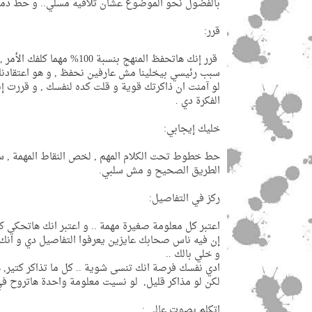
بالفضول نحو الموضوع عشان تلاقيه مسلي.. و حط دما
قرر:
قرر إنك هاتحفظ المنهج بنسبة 100% مهما كلفك الأمر , و ذاكر بهذه العقلية و انت مصمم إن : يا انا يا الأمتحان بقى !
سبب رئيسي بيخلينا مش عارفين نحفظ , و هو اعتقادنا ا
لو آمنت ان ذاكرتك قوية و قلت كده لنفسك , و قررت إ
الفكرة دي .
خليك إيجابي:
حط خطوط تحت الكلام المهم , لخص النقاط المهمة , س
الطريق الصحيح و مش سلبي.
ركز في التفاصيل:
اعتبر كل معلومة صغيرة مهمة .. و اعتبر انك هاتحكي 
إن فيه ناس صحابك عايزين يعرفوا التفاصيل دي و انك ه
و خلي بالك ..
ادي نفسك فرصة انك تنسى شوية .. كل ما تذاكر كتير,
لكن لو مذاكر قليل, لو نسيت معلومة واحدة هاتروح في 
اتكلم بصوت عالي :