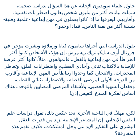
حاول علماء سويديون الإجابة عن هذا السؤال بدراسة ضخمة، 
شملت بيانات أكثر من مليون شخص يعانون اضطرابات نفسية، 
وأقاربهم، ليعرفوا ما إذا كانوا يعملون في مهن إبداعية -علمية وفنية- 
بنسبة أكثر من بقية الناس.. فماذا وجدوا؟
تقول الدراسة التي أجراها سايمون كيانا وزملاؤه ونشرت مؤخرا في 
جورنال أوف سايكياتريك ريسيرش، إن هؤلاء الأشخاص كانوا أكثر 
انخراطاً في مهن إبداعية بالفعل.. فالمؤلفون، مثلاً، كانوا أكثر عرضة 
للإصابة بالاكتئاب ثنائي وأحادي القطب، واضطرابات القلق، وتعاطي 
المخدرات، والانتحار، كما وجدوا ارتباطاً بين المهن الإبداعية وأقارب 
من الدرجة الأولى لمرضى الفصام، والاضطراب ثنائي القطب، 
وفقدان الشهية العصبي، ولأشقاء المرضى المصابين بالتوحد.. هناك 
أساس لفكرة المبدع التعيس إذن!
لكن، مهلاً.. في الناحية الأخرى نجد عكس ذلك، تقول دراسات علم 
النفس الإيجابي، إن المشاعر الإيجابية تزيد من قدرات العقل 
البشري على التفكير الإبداعي وحل المشكلات، فكيف نفهم هذه 
المفارقة؟ 