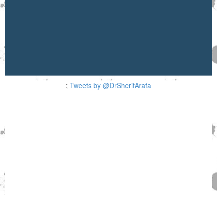
;
Tweets by @DrSherifArafa