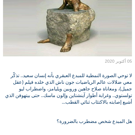
05 أكتوبر 2020
لا توحي الصورة النمطية للمبدع العبقري بأنه إنسان سعيد.. تذكّر 
معي ضلالات عالم الرياضيات جون ناش الذي خلده فيلم (عقل 
جميل)، ومعاناة صلاح جاهين وروبين ويليامز، واضطراب ليو 
تولستوي.. وغرابة أطوار آينشتاين وإلون ماسك.. حتى بيتهوفن الذي 
أشيع إصابته بالاكتئاب ثنائي القطب...
هل المبدع شخص مضطرب بالضرورة؟ 