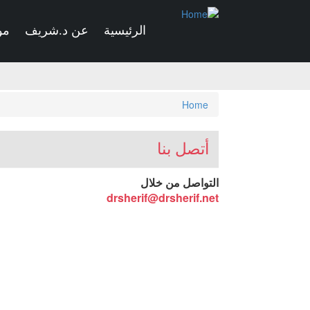
Skip
to
الرئيسية
عن د.شريف
مو
main
content
You
Home
are
here
أتصل بنا
التواصل من خلال
drsherif@drsherif.net