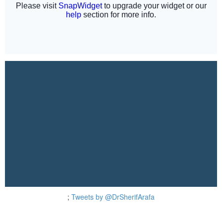
;
Tweets by @DrSherifArafa