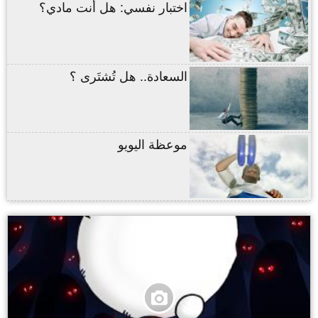
اختبار نفسي: هل أنت مادي؟
السعادة.. هل تُشتَرى ؟
موعظة اليويو
,