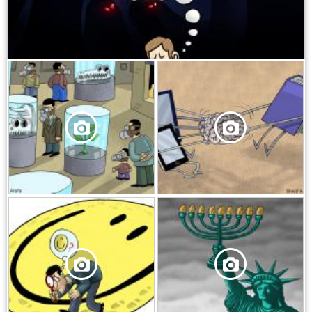
,
,
,
,