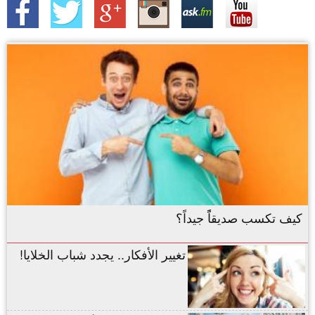
كيف تكسب صديقاًً جيداً؟
تغيير الأفكار.. يجدد شباب الخلايا!