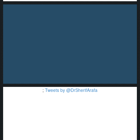
;
Tweets by @DrSherifArafa