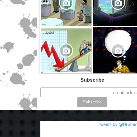
,
Subscribe
;
Tweets by @DrSheri