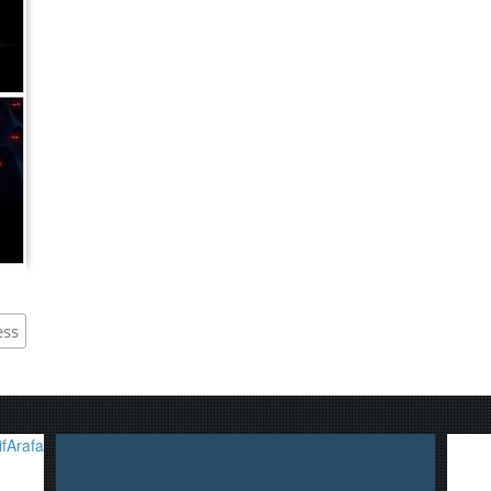
,
fArafa