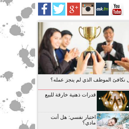
 نكافئ الموظف الذي لم ينجز عمله؟
قدرات ذهنية خارقة للبيع
اختبار نفسي: هل أنت
مادي؟