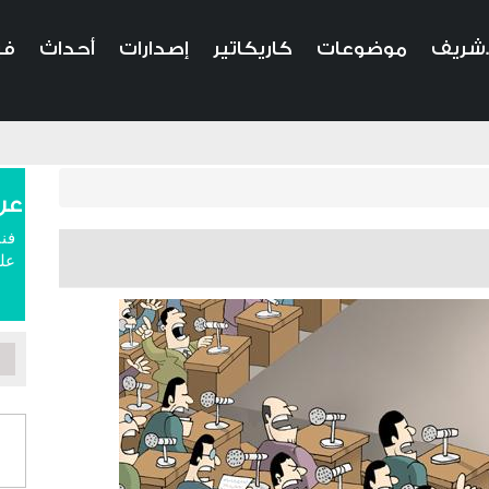
.شريف
موضوعات
كاريكاتير
إصدارات
أحداث
في
عن
فنا
علم