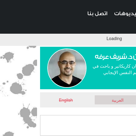
ديوهات
اتصل بنا
Loading
 د. شريف عرفه
ن كاريكاتير و باحث في
 النفس الإيجابي
العربية
English