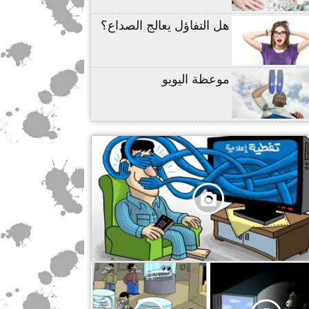
هل التفاؤل يعالج الصداع؟
موعظة اليويو
,