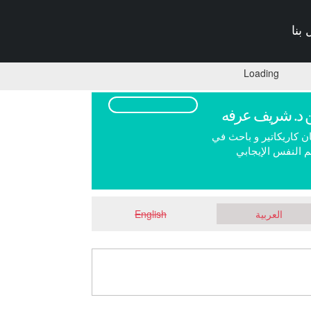
بنا
Loading
 د. شريف عرفه
ن كاريكاتير و باحث في
 النفس الإيجابي
العربية
English