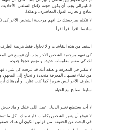
فالليبرالي يجب أن يكون حجته لإقناع السلفي: الأحاديث 
نماذج و تجارب الدول المعاصرة.. و هكذا.
لا تتكلم بمرجعيتك بل افهم مرجعية الشخص الآخر كي تكلمه
سادسا: اقرأ اقرأ اقرأ
========
استفد من هذه النقاشات و لا تحاول فقط هزيمة الطرف ا
كي تفهم مرجعية الشخص الآخر يجب أن تتوسع في المعرف
لك كي تتعلم معلومات جديدة و تجمع حججا جديدة.
لا تتكبر في المعرفة و تعتقد أنك قد عرفت كل شيء فه
من تلقاء نفسها.. المعرفة متجددة و تحتاج إلى المجهود
الطرف الآخر ليس شريرا كما كنت تظن.. و أن هناك أرضيا
سابعا: تصالح مع الحياة
============
لا أحد يستطيع تغيير الدنيا.. اعمل اللي عليك و ماتاخد
لا تتوقع أن يتغير الشخص بكلمات قليلة منك.. كل ما تستط
في البحث عن الحقيقة. من قوانين الكون أن هناك حمقي ف