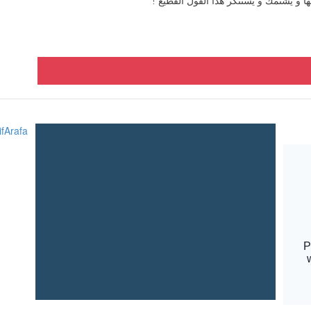
ا و يشتمك و يستنكر هذا القول الفظيع !
fArafa