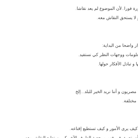
ة فورا..لأن الموضوع لم يعد نقاشا.
لا يستحق النقاش معه.
ر واضحا من البداية:
 المعلومات ووجهات النظر كي نستفيد.
 تبادل الأفكار حولها.
صريون و أننا نريد الخير للبلد...إلخ
 مختلفة.
يف يرى الأمور و كيف تستطيع إقناعه.
ا أن يتعمق في فهم مرجعية الطرف الآخر كي يستطيع النقاش معه..