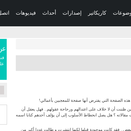
ضوعات
كاريكاتير
إصدارات
أحداث
فيديوهات
اتصل 
عن
فنا
علم
ذه الصفحة التي يفترض أنها صفحة للمعجبين بأعمالي!
ين ظننت أن لا خلاف على اعتدالهم ورحاحة عقولهم.. فهل يعقل أن
 مقالاته ؟ هل يصل انحطاط الأسلوب إلى أن يؤلف أحدهم كتابا اسمه
البعض.. فقد كانت موجودة قبلها لكنها انتشرت و طالت عددا أكبر من