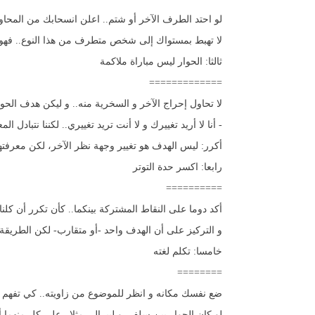
لو احتد الطرف الآخر أو شتم.. اعلن انسحابك من المحاور
لا تهبط بمستواك إلى شخص متطرف من هذا النوع.. فهو 
ثالثا: الحوار ليس مباراة ملاكمة
=============
لا تحاول إحراج الآخر و السخرية منه.. و ليكن هدف الحوا
- أنا لا أريد تغييرك و لا أنت تريد تغييري.. لكننا نتبادل
أكرر: ليس الهدف هو تغيير وجهة نظر الآخر، لكن معرفتها و
رابعا: اكسر حدة التوتر
==========
أكد دوما على النقاط المشتركة بينكما.. كأن تكرر أن كلنا م
و التركيز على أن الهدف واحد -أو متقارب- لكن الطريقة
خامسا: تكلم لغته
========
ضع نفسك مكانه و انظر للموضوع من زاويته.. كي تفهم ك
لو كان الحوار بين سلفي و ليبرالي مثلا.. على كل منهم