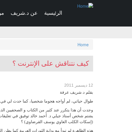
Skip
to
الرئيسية
عن د.شريف
مو
main
content
You
Home
are
here
كيف نتناقش على الإنترنت ؟
12 ديسمبر 2011
بقلم د.شريف عرفة
طوال حياتي، لم أواجه هجوما شخصيا، كما حدث لي في ه
وجدت أن هذا يتكرر عند كثير من الكتاب و الصحفيين الذ
يشتم شخص أستاذ جيلي د. أحمد خالد توفيق في تعليقات
(إسكات الكلب العاوي يوسف القرضاوي) ؟
هذه الظاهرة لم تبدأ مع بداية الثورات العربية كما يظن 