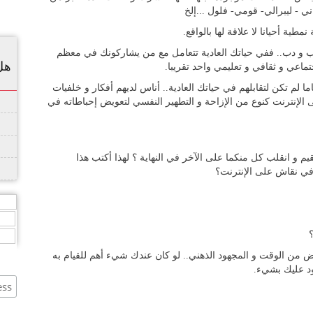
 - ليبرالي- قومي- فلول ...إلخ
ية أحيانا لا علاقة لها بالواقع.
 و دب.. ففي حياتك العادية تتعامل مع من يشاركونك في معظم
هل
اعي و ثقافي و تعليمي واحد تقريبا.
لم تكن لتقابلهم في حياتك العادية.. أناس لديهم أفكار و خلفيات
الإنترنت كنوع من الإزاحة و التطهير النفسي لتعويض إحباطاته في
 انقلب كل منكما على الآخر في النهاية ؟ لهذا أكتب هذا
في نقاش على الإنترنت؟
,
,
,
ض من الوقت و المجهود الذهني.. لو كان عندك شيء أهم للقيام به
عود عليك بشيء.