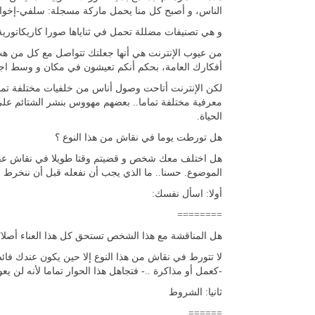
الناس، و أصبح كل منا يحمل ماركة مسجلة: سلفي-إخواني
و هي تصنيفات مضللة تحمل في ثناياها صورا كاريكاتورية نمط
من عيوب الإنترنت هي أنها جعلتك تتواصل مع كل من هب
أفكارك العامة، بحكم أنكم تعيشون في مكان و وسط اجتم
لكن الإنترنت أتاحت وصول أناس من خلفيات مختلفة تماما 
معرفية مختلفة تماما.. بعضهم مهووس بنشر الشتائم على 
الحياة.
هل تورطت يوما في نقاش من هذا النوع ؟
هل اختلف معك شخص و قضيتم وقتا طويلا في نقاش عقيم و
الموضوع. حسنا.. ما الذي يجب أن نفعله قبل أن ننخرط 
أولا: اسأل نفسك:
========
هل المناقشة مع هذا الشخص تستحق كل هذا العناء أصلا؟
لا تتورط في نقاش من هذا النوع إلا حين يكون عندك فائ
-كعمل أو مذاكرة ..- فتجاهل هذا الحوار تماما لأنه لن ي
ثانيا: الشروط
======