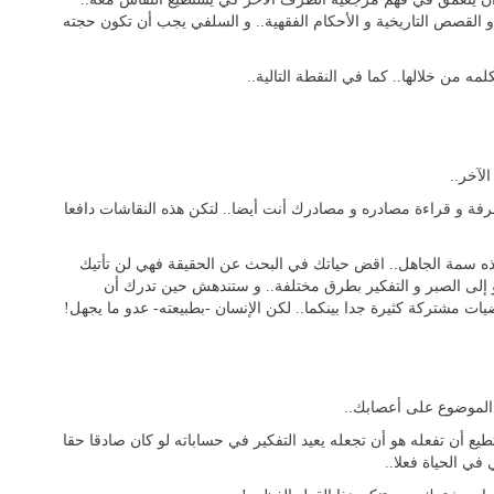
و القصص التاريخية و الأحكام الفقهية.. و السلفي يجب أن تكون حجته
 من خلالها.. كما في النقطة التالية..
لآخر..
ة و قراءة مصادره و مصادرك أنت أيضا.. لتكن هذه النقاشات دافعا
ذه سمة الجاهل.. اقض حياتك في البحث عن الحقيقة فهي لن تأتيك
 و إلى الصبر و التفكير بطرق مختلفة.. و ستندهش حين تدرك أن
ت مشتركة كثيرة جدا بينكما.. لكن الإنسان -بطبيعته- عدو ما يجهل!
ش الموضوع على أعصابك..
يع أن تفعله هو أن تجعله يعيد التفكير في حساباته لو كان صادقا حقا
ي الحياة فعلا..