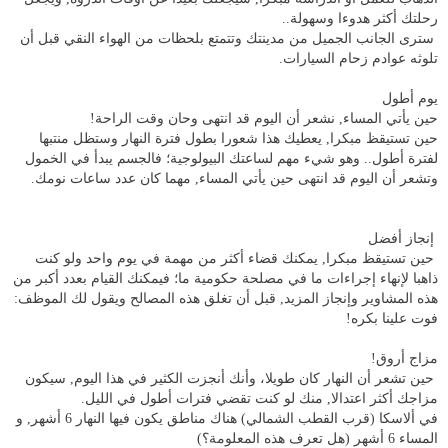
رحلتك أكثر هدوءا وسهولة..
سترى الجانب الجميل من مدينتك وتتمتع بلحظات من الهواء النقي قبل أن
تلوثه عوادم زحام السيارات.
يوم أطول
حين يأتي المساء, نشعر أن اليوم قد انتهى وحان وقت الراحة!
حين تستيقظ مبكرا, يعطيك هذا شعورا بطول فترة النهار وستظل منتبها
لفترة أطول.. وهو شيء مهم لساعتك البيولوجية؛ فالجسم يبدأ في الخمول
وتشعر أن اليوم قد انتهى حين يأتي المساء, مهما كان عدد ساعات نومك.
إنجاز أفضل
حين تستيقظ مبكرا, يمكنك قضاء أكثر من مهمة في يوم واحد ولو كنت
ذاهبا لإنهاء إجراءات ما في مصلحة حكومية ما؛ فيمكنك القيام بعدد أكبر من
هذه المشاوير وإنجاز المزيد, قبل أن تغلق هذه المصالح ويقول لك الموظف:
فوت علينا بكره!
مزاج أروق!
حين تشعر أن النهار كان طويلا، وأنك أنجزت الكثير في هذا اليوم, سيكون
مزاجك أكثر اعتدالا, منك لو كنت تقضي فترات أطول في الليل.
في ألاسكا (قرب القطب الشمالي) هناك مناطق يكون فيها النهار 6 أشهر, و
المساء 6 أشهر (هل تعرف هذه المعلومة؟)