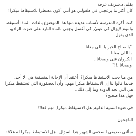
بقلم: د.شريف عرفة
كان أكثر ما يزعجني في طفولتي هو أنني أكون مضطرا للاستيقاظ مبكرا!
كنت أكره المدرسة لأسباب عديدة منها هذا الموضوع بالذات.. لماذا أستيقظ
والنوم لايزال في عينيّ, كي أغسل وجهي بالماء البارد على صوت الراديو
الذي يقول:
"يا صباح الخير يا اللي معانا..
يا اللي معانا..
الكروان غنى وصحانا..
وصحانا..!!"
من منا يحب الاستيقاظ مبكرا؟ أعتقد أن الإجابة المنطقية هي: لا أحد.
قديما قالوا لنا إن الاستيقاظ مبكرا مهم.. وأن العصفورة التي تستيقظ مبكرا
هي التي تجد الدودة وما إلى ذلك..
فهل هذا صحيح؟
في ضوء التنمية الذاتية, هل الاستيقاظ مبكرا, مهم فعلا؟
الناجحون
سألني صديقي الصحفي الشهير هذا السؤال.. هل الاستيقاظ مبكرا له علاقة