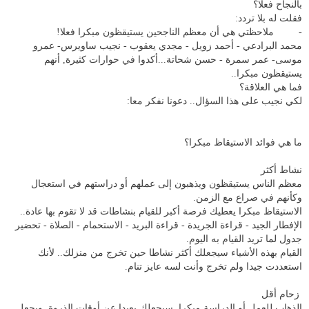
بالنجاح فعلا؟
فقلت له بلا تردد:
- ملاحظتي هي أن معظم الناجحين يستيقظون مبكرا فعلا!
محمد البرادعي - أحمد زويل - مجدي يعقوب - نجيب ساويرس- عمرو
موسى- عمر سمرة - حسن شحاتة...أكدوا في حوارات كثيرة, أنهم
يستيقظون مبكرا..
فما هي العلاقة؟
لكي نجيب على هذا السؤال.. دعونا نفكر معا:
ما هي فوائد الاستيقاظ مبكرا؟
نشاط أكثر
معظم الناس يستيقظون ويذهبون إلى عملهم أو دراستهم في استعجال
وكأنهم في صراع مع الزمن.
الاستيقاظ مبكرا يعطيك فرصة أكبر للقيام بنشاطات قد لا تقوم بها عادة..
الإفطار الجيد - قراءة الجريدة - قراءة البريد - الاستحمام - الصلاة - تحضير
جدول لما تريد القيام به اليوم.
القيام بهذه الأشياء سيجعلك أكثر نشاطا حين تخرج من منزلك.. لأنك
استعددت جيدا ولم تخرج وأنت لسه عايز تنام.
زحام أقل
الذهاب للعمل أو الدراسة مبكرا, سيجعلك بعيدا عن أوقات الذروة, ويجعل