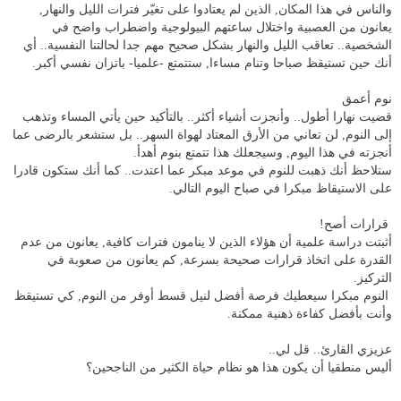
والناس في هذا المكان, الذين لم يعتادوا على تغيّر فترات الليل والنهار,
يعانون من العصبية واختلال ساعتهم البيولوجية واضطراب واضح في
الشخصية.. تعاقب الليل والنهار بشكل صحيح مهم جدا لحالتنا النفسية.. أي
أنك حين تستيقظ صباحا وتنام مساءا, ستتمتع -علميا- باتزان نفسي أكبر.
نوم أعمق
قضيت نهارا أطول.. وأنجزت أشياء أكثر.. بالتأكيد حين يأتي المساء وتذهب
إلى النوم, لن تعاني من الأرق المعتاد لهواة السهر.. بل ستشعر بالرضى عما
أنجزته في هذا اليوم, وسيجعلك هذا تتمتع بنوم أهدأ.
ستلاحظ أنك ذهبت للنوم في موعد مبكر عما اعتدت.. كما أنك ستكون قادرا
على الاستيقاظ مبكرا في صباح اليوم التالي.
قرارات أصح!
أثبتت دراسة علمية أن هؤلاء الذين لا ينامون فترات كافية, يعانون من عدم
القدرة على اتخاذ قرارات صحيحة بسرعة, كم يعانون من صعوبة في
التركيز.
النوم مبكرا سيعطيك فرصة أفضل لنيل قسط أوفر من النوم, كي تستيقظ
وأنت بأفضل كفاءة ذهنية ممكنة.
عزيزي القارئ.. قل لي..
أليس منطقيا أن يكون هذا هو نظام حياة الكثير من الناجحين؟