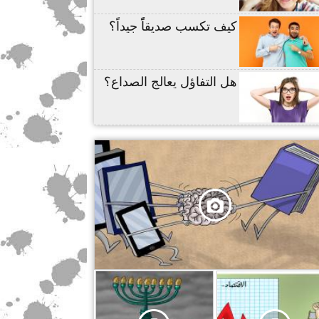
كيف تكسب صديقاًً جيداً؟
هل التفاؤل يعالج الصداع؟
,