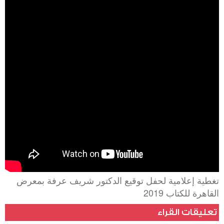
250486579209373
4544526711885934027
n
تغطية إعلامية لحفل توقيع الدكتور شريف عرفة بمعرض
القاهرة للكتاب 2019
تعليقات القراء