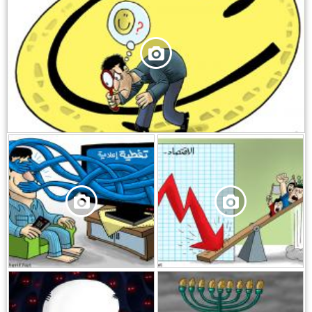
,
,
,
,