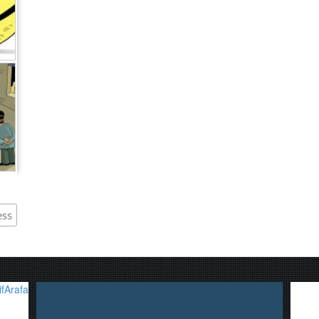
,
fArafa