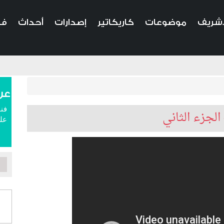
.شريف
موضوعات
كاريكاتير
إصدارات
أحداث
في
عن
فنا
الجزء الثاني
علم