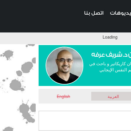
ديوهات
اتصل بنا
Loading
 د. شريف عرفه
ن كاريكاتير و باحث في
 النفس الإيجابي
العربية
English