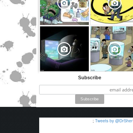
,
Subscribe
;
Tweets by @DrSheri