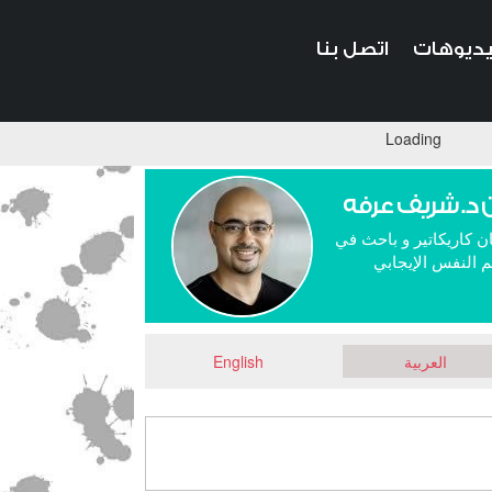
ديوهات
اتصل بنا
Loading
 د. شريف عرفه
ن كاريكاتير و باحث في
 النفس الإيجابي
العربية
English