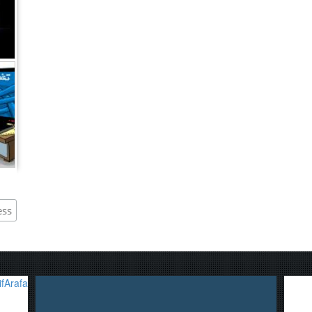
,
fArafa