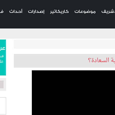
.شريف
موضوعات
كاريكاتير
إصدارات
أحداث
في
عن
فنا
 السعادة؟
علم