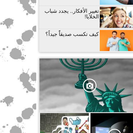
تغيير الأفكار.. يجدد شباب
الخلايا!
كيف تكسب صديقاًً جيداً؟
,