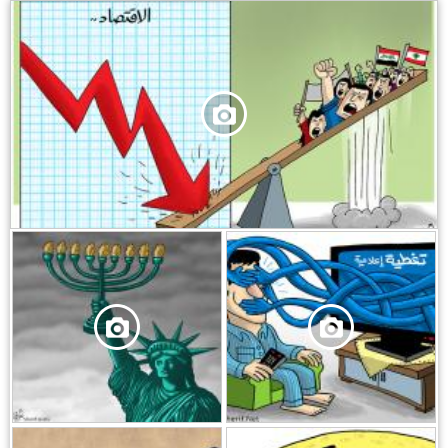
,
,
,
,
,