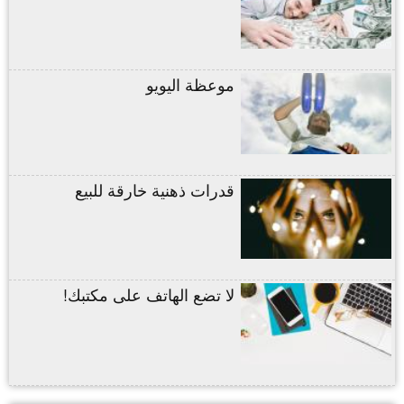
موعظة اليويو
قدرات ذهنية خارقة للبيع
لا تضع الهاتف على مكتبك!