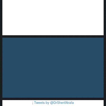
;
Tweets by @DrSherifArafa