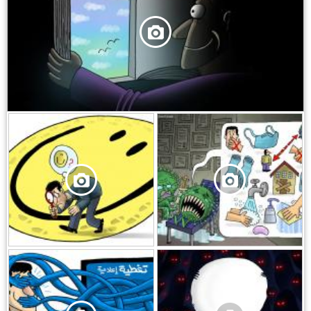
,
,
,
,