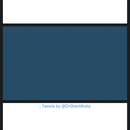
;
Tweets by @DrSherifArafa