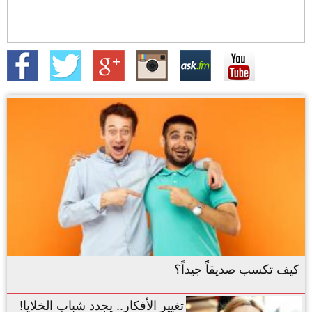
كيف تكسب صديقاًً جيداً؟
تغيير الأفكار.. يجدد شباب الخلايا!