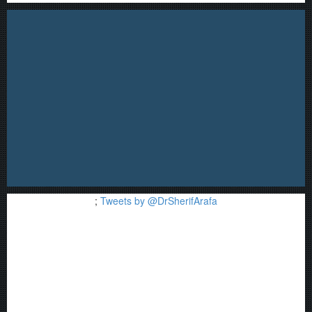
;
Tweets by @DrSherifArafa