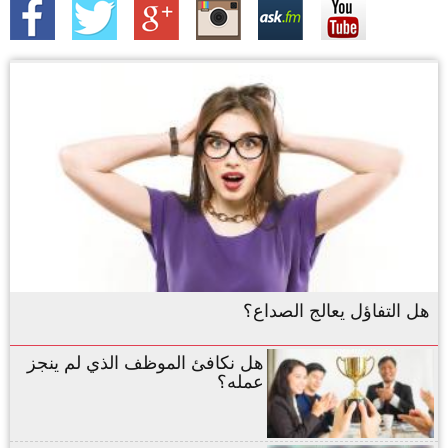
هل التفاؤل يعالج الصداع؟
هل نكافئ الموظف الذي لم ينجز
عمله؟