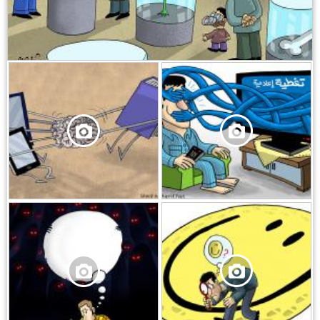
,
,
,
,