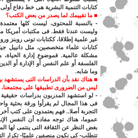
كتابات التنمية البشرية هى خط دفاع أولى
■ ما تقييمك لما يصدر من بعض الكتب؟
- بالنسبة للمحتوى، ليست كلها معتمد
وليست عندنا فقط. فى مكتبات أمريكا مثل
غير علمية إطلاقا، ككتابات تونى روبنز ورو
كتابات علماء متخصصين، مثل دانييل جيل
مشكلة عالمية. فموضوع إدارة الحياة، 
الفلسفة أو علم النفس أو الإدارة أو الدي
وما شابه.
■ هناك نقد بأن الدراسات التى يستشهد به
ليس من الضرورى تطبيقها على مجتمعنا، ه
- لو استشهد المدربون بدراسات حقيقية
فى هذا المجال لم يقرأوا ورقة بحثية واح
التجربة أصلا.. فهم يعتمدون على كتب أخ
عموما، هناك توجه مفاده أن النفس الإن
بغض النظر عن الثقافة التى ينتمى لها المر
تتطلب- كى نكون منصفين علميًا- تكرار التج