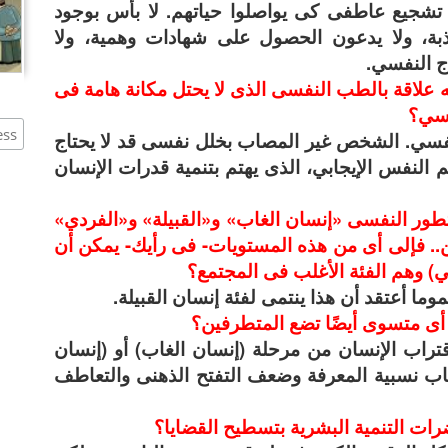
تشجيع عاطفى كى يواصلوا حياتهم. لا بأس بوجود
ذبة، ولا يدعون الحصول على شهادات وهمية، ولا
ج النفسي.
له علاقة بالطب النفسى الذى لا يحتل مكانة هامة فى
فسي؟
نفسي. الشخص غير المصاب بخلل نفسى قد لا يحتاج
 النفس الإيجابي، الذى يهتم بتنمية قدرات الإنسان
تطور النفسى «إنسان الغاب» و«القبيلة» و«الفردي»
ن.. فإلى أى من هذه المستويات- فى رأيك- يمكن أن
بي) وهم الفئة الأغلب فى المجتمع؟
ما أعتقد أن هذا ينتمى لفئة إنسان القبيلة.
ى متسوى أيضًا تضع المتطرفين؟
تراب الإنسان من مرحلة (إنسان الغاب) أو (إنسان
يعاب نسبية المعرفة وضعف التفتح الذهنى والتعاطف
رات التنمية البشرية بتسطيح القضايا؟