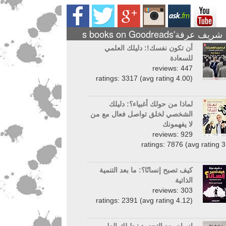
شريف عرفة's books on Goodreads
أن تكون نفسك!: دليلك العلمي
للسعادة
reviews: 447
ratings: 3317 (avg rating 4.00)
لماذا من حولك أغبياء؟: دليلك
الشخصي لخلق تواصل فعال مع من
لا يفهمونك
reviews: 929
ratings: 7876 (avg rating 3
كيف تصبح إنسانًا؟: ما بعد التنمية
الذاتية
reviews: 303
ratings: 2391 (avg rating 4.12)