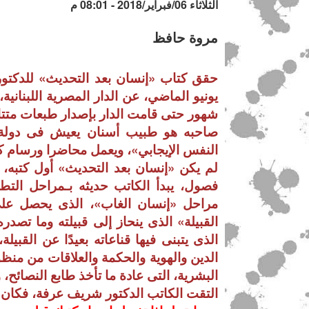
الثلاثاء 06/فبراير/2018 - 08:01 م
مروة حافظ
حقق كتاب «إنسان بعد التحديث» للدكتور
يونيو الماضي، عن الدار المصرية اللبنانية،
شهور حتى قامت الدار بإصدار طبعات متتا
صاحبه هو طبيب أسنان يعيش فى دولة ا
النفس الإيجابي»، ويعمل محاضرا ورسام كا
لم يكن «إنسان بعد التحديث» أول كتبه، ب
فصول، يبدأ الكاتب حديثه بـمراحل التطو
مراحل «إنسان الغاب»، الذى يحصل على ا
القبيلة» الذى ينحاز إلى قبيلته وما تصدره
الذى يتبنى فيها قناعاته بعيدًا عن القبيل
الدين والهوية والحكمة والعلاقات من منظ
البشرية، التى عادة ما تأخذ طابع النصائح، و
التقت الكاتب الدكتور شريف عرفة، فكان ه