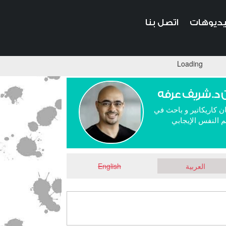
ديوهات
اتصل بنا
Loading
 د. شريف عرفه
ن كاريكاتير و باحث في
 النفس الإيجابي
العربية
English