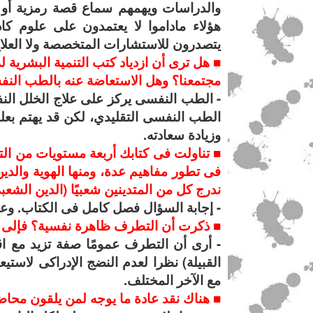
والدراسات ويهمهم سماع قصة رمزية أو 
هؤلاء ماداموا لا يعتمدون على علوم كا
يتصدرون للاستشارات المتخصصة ولا العلا
■ هل ترى أن ازدياد كتب التنمية البشرية 
مجتمعنا؟ وهل الاستعاضة عنه بالطب الن
- الطب النفسى يركز على علاج الخلل ال
الطب النفسى التقليدي، لكن قد يهتم بعلم
وزيادة سعادته.
■ تناولت فى كتابك أربعة مستويات من ال
فى تطور مفاهيم عدة، ومنها الهوية والدي
ندرج كل من المتدينين شعبيًا (الدين الشع
- إجابة السؤال فصل كامل فى الكتاب. وعمو
■ ذكرت أن التطرف ظاهرة نفسية؟ فإلى أ
- أرى أن التطرف عمومًا صفة تزيد مع اق
القبيلة) نظرا لعدم النضج الإدراكى لاست
مع الآخر المختلف.
■ هناك نقد عادة ما يوجه لمن يلقون محاض