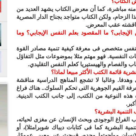
رض الكتاب؟
 منه مباشرة، كما أن معرض الكتاب يشهد العديد من
 الزحام، ولكن الكتاب متواجد بجناح الدار المصرية
ناقشته عقب المعرض.
يجابى؟ ما المقصود بعلم النفس الإيجابي؟ وما
لنفس متخصص فى معرفة كيفية تنمية مصادر القوة
ت النفسية. فهو مهتم مثلا بموضوعات مثل التفاؤل
تئاب والفصام والهيستيريا كعلم النفس التقليدي.
شرية قائمة الكتب الأكثر مبيعا لماذا؟
هدفا. وغالبا لا تشجع المناهج الدراسية مناقشة
فة القيم الجوهرية التى تحكم السلوك.. هناك فراغ
ذه النوعية من الكتب، إلى جانب الكتب الدينية.
كبر.
 التنمية البشرية؟
بب الفراغ الوجودى وبحث الإنسان عن مغزى لحياته،
ية البشرية كما فى كتابات ديباك شوبرامثلا)، أو
نسان مواجهتها وحده، فيبحث عن معين. عمومًا،