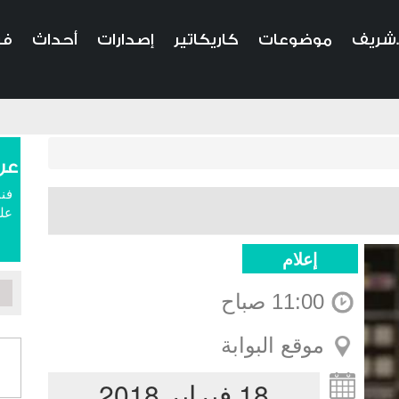
.شريف
موضوعات
كاريكاتير
إصدارات
أحداث
في
عن
فنا
علم
إعلام
11:00 صباح
موقع البوابة
18 فبراير 2018