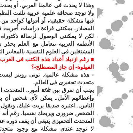
وهذا لا يحدث فى عالمنا العربي. أو يحدث 
ولا توجد صحافة علمية عربية تلفت النظر 
فيها مشكلة حقيقية، أو أقولها كواحد م
المصادر. يمكننى قراءة دراسات أجريت ف
لكن لا يمكننى الوصول لرسالة دكتوراه 
الأنظمة العربية تتعامل مع العلم بحذر 
المشتغلين فى العلوم النفسية بالمعايير ال
■ رغم ازدياد أعداد هذه الكتب فى الغرب، 
الفهلوة- إن جاز المصطلح-؟
- هذه مشكلة عالمية. تونى روبنز ليس
متحدث تحفيزى فى العالم.
يجب أن نفرق بين ثلاثة أمور.. المتحدث
وإعطائهم الأمل.. يمكن لأى شخص أن يقو
الناس.. اعتبره صديقا يربت عليك، ويقول 
الشخص ضرورى ويريحك نفسيا، رغم أنه لا
المتحدث التحفيزى ينبغى أن يقف دوره عند
لا توجد عندى مشكلة مع وجود متحدثين