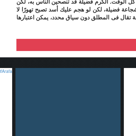
 كل الوقت. الكرم فضيلة قد تنصحين الناس به، لكن
شجاعة فضيلة، لكن لو هجم عليك أسد تصبح تهورًا لا
ة تقال فى المطلق دون سياق محدد، يمكن اعتبارها
fArafa