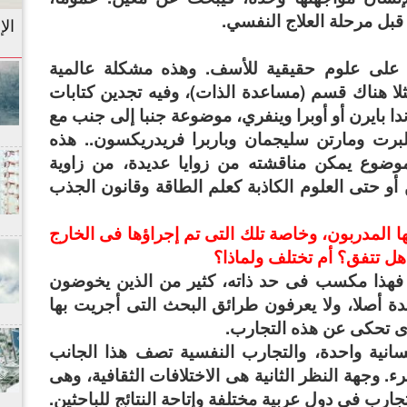
 قبل مرحلة العلاج النفسي.
الإ
ة على علوم حقيقية للأسف. وهذه مشكلة عالمية
ا هناك قسم (مساعدة الذات)، وفيه تجدين كتابات
ندا بايرن أو أوبرا وينفري، موضوعة جنبا إلى جنب مع
برت ومارتن سليجمان وباربرا فريدريكسون.. هذه
موضوع يمكن مناقشته من زوايا عديدة، من زاوية
ن أو حتى العلوم الكاذبة كعلم الطاقة وقانون الجذب
ا المدربون، وخاصة تلك التى تم إجراؤها فى الخارج
ل تتفق؟ أم تختلف ولماذا؟
 فهذا مكسب فى حد ذاته، كثير من الذين يخوضون
دة أصلا، ولا يعرفون طرائق البحث التى أجريت بها
رى تحكى عن هذه التجارب.
سانية واحدة، والتجارب النفسية تصف هذا الجانب
ء. وجهة النظر الثانية هى الاختلافات الثقافية، وهى
ارب فى دول عربية مختلفة وإتاحة النتائج للباحثين.