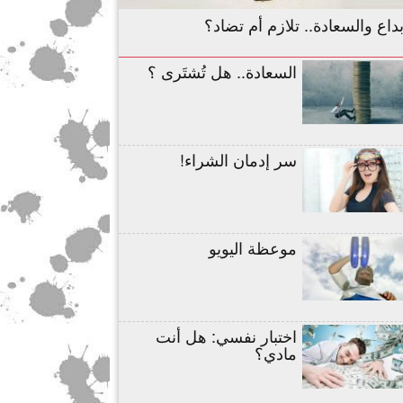
بداع والسعادة.. تلازم أم تضاد؟
السعادة.. هل تُشتَرى ؟
سر إدمان الشراء!
موعظة اليويو
اختبار نفسي: هل أنت
مادي؟