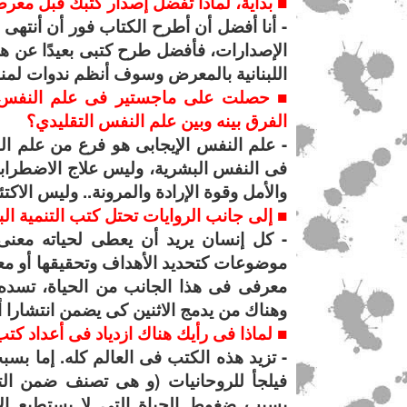
■ بداية، لماذا تفضل إصدار كتبك قبل مع
- أنا أفضل أن أطرح الكتاب فور أن أنتهى
الإصدارات، فأفضل طرح كتبى بعيدًا عن هذا
اللبنانية بالمعرض وسوف أنظم ندوات لم
■ حصلت على ماجستير فى علم النفس الإ
الفرق بينه وبين علم النفس التقليدي؟
- علم النفس الإيجابى هو فرع من علم ا
فى النفس البشرية، وليس علاج الاضطرابا
والأمل وقوة الإرادة والمرونة.. وليس الاك
■ إلى جانب الروايات تحتل كتب التنمية الب
- كل إنسان يريد أن يعطى لحياته معنى و
موضوعات كتحديد الأهداف وتحقيقها أو معر
معرفى فى هذا الجانب من الحياة، تسده ه
وهناك من يدمج الاثنين كى يضمن انتشارا أ
■ لماذا فى رأيك هناك ازدياد فى أعداد كتب
- تزيد هذه الكتب فى العالم كله. إما بس
فيلجأ للروحانيات (و هى تصنف ضمن التنم
بسبب ضغوط الحياة التى لا يستطيع الإ