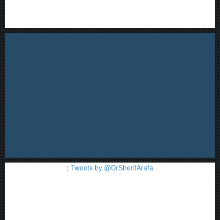
;
Tweets by @DrSherifArafa