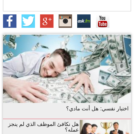
اختبار نفسي: هل أنت مادي؟
هل نكافئ الموظف الذي لم ينجز
عمله؟