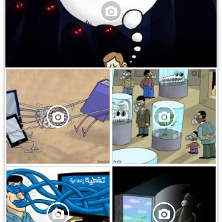
,
,
,
,