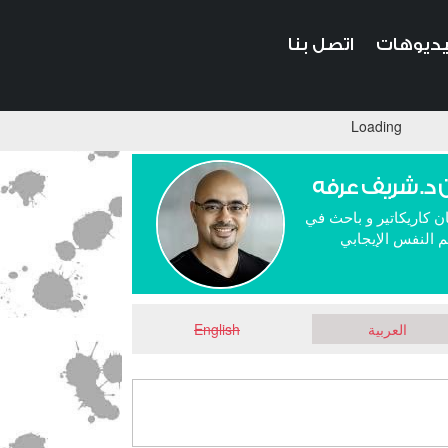
ديوهات
اتصل بنا
Loading
 د. شريف عرفه
ن كاريكاتير و باحث في
 النفس الإيجابي
العربية
English