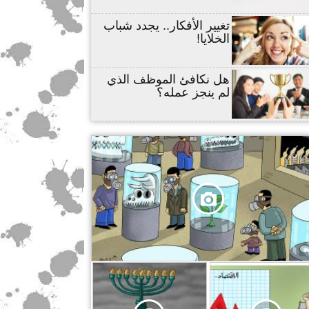
تغيير الأفكار.. يجدد شباب
الخلايا!
هل نكافئ الموظف الذي
لم ينجز عمله؟
,