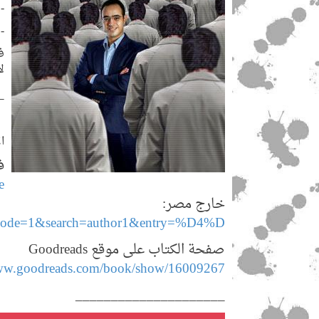
-
-
ف
ل
_
ا
ف
e
خارج مصر:
px?mode=1&search=author1&entry=%D4%D
صفحة الكتاب على موقع Goodreads
www.goodreads.com/book/show/16009267
_____________________