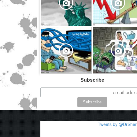
,
Subscribe
;
Tweets by @DrSheri