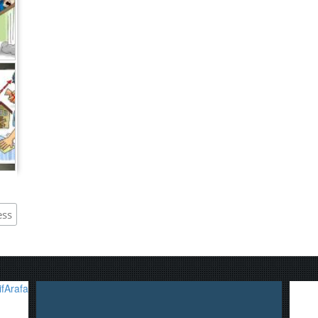
,
fArafa