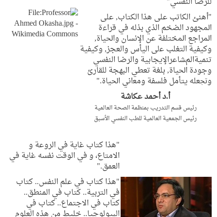
ﻟﻠﺮﺿﺎ النفسي"
"أﻫﻨﺊ اﻟﻜﺎﺗﺐ على ﻫﺬا اﻟﻜﺘﺎب, على
اﳌﺠﻬﻮد اﻟﻀﺨﻢ اﻟﺬﻱ ﺑﺬﻟﻪ في ﻗﺮاءة
اﳌﺮاﺟﻊ اﳌﺨﺘﻠﻔﺔ ﻋﻦ اﻹﻧﺴﺎﻥ ﻭاﳊﻴﺎة,
ﻭﻛﻴﻔﻴﺔ اﻟﺘﻐﻠﺐ ﻋلى اليأس ﻭاﻟﻌﺠﺰ, ﻭﻛﻴﻔﻴﺔ
ﺗﻨﻤﻴﺔالمﺸﺎﻋﺮاﻹيجابية ﻭاﻟﺮﺿﺎ اﻟﻨﻔسي
ﻭﺟﻮدة اﳊﻴﺎة, ﺑﻠﻐﺔ ﺗﻌﻄﻲ اﻟﺒﻬﺠﺔ ﻟﻠﻘﺎرئ
ﻭﲡﻌﻠﻪ ﻳﺘﺄﻣﻞ ﻓﻠﺴﻔﺔ ﻭﻣﻌاني اﳊﻴﺎة."
أ.د أحمد عكاشة
رئيس قسم التدريب بمنظمة الصحة العالمية
رئيس الجمعية العالمية للطب النفسي الأسبق
"هذا كتاب غاية في الروعة و
الامتاع، و في الوقت نفسه غاية في
العمق."
"هذا كتاب في علم النفس.. كتاب
في التربية.. كتاب في المنطق..
كتاب في الاجتماع.. كتاب في
البيولوجيا.. خليط من هذه العلوم