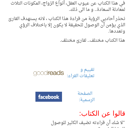
في هذا الكتاب عن عيوب العقل، أنواع الزواج، المكونات الثلاث
لمعادلة السعادة.. و ما الى ذلك.
نحذر أحاديي الرؤية من قراءة هذا الكتاب ، لانه يستهدف القارئ
الذي يؤمن أن الوصول للحقيقة لا يكون إلا باختلاف الرؤي
وتعددها.
هذا الكتاب مختلف.. لقارئ مختلف.
تقييم و
تعليقات القراء
:
الصفحة
الرسمية:
قالوا عن الكتاب:
"ﻻ ﺷﻚ أﻥ ﻗﺮاءﺗﻪ ﺗﻀﻴﻒ اﻟﻜثير ﻟﻠﻮﺻﻮﻝ