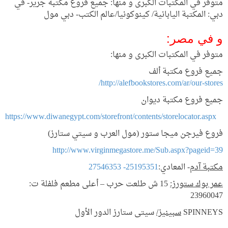
متوفر في المكتبات الكبرى و منها: جميع فروع مكتبة جرير- في
دبي: المكتبة اليابانية/ كينوكونيا/عالم الكتب- دبي مول
و في مصر:
متوفر في المكتبات الكبرى و منها:
جميع فروع مكتبة ألف
http://alefbookstores.com/ar/our-stores/
جميع فروع مكتبة ديوان
https://www.diwanegypt.com/storefront/contents/storelocator.aspx
فروع فيرجن ميجا ستور (مول العرب و سيتي ستارز)
http://www.virginmegastore.me/Sub.aspx?pageid=39
مكتبة آدم
- المعادي:
25195351- 27546353
عمر بوك ستورز:
15 ش طلعت حرب – أعلى مطعم فلفلة ت:
23960047
SPINNEYS
سبينيز/
سيتى ستارز الدور الأول