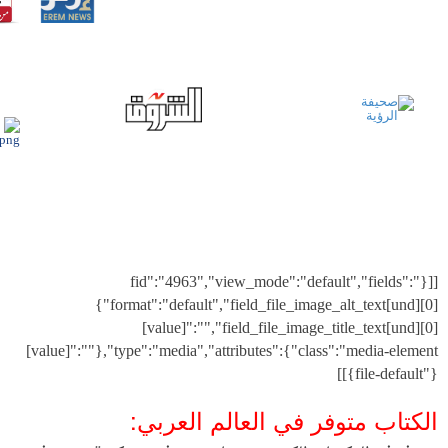
[[{"fid":"4963","view_mode":"default","fields":
{"format":"default","field_file_image_alt_text[und][0]
[value]":"","field_file_image_title_text[und][0]
[value]":""},"type":"media","attributes":{"class":"media-element
file-default"}}]]
الكتاب متوفر في العالم العربي: