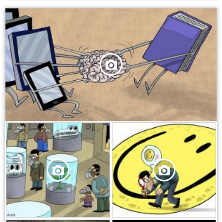
,
,
,