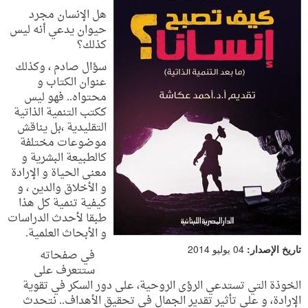
هل الإنسان مجرد
حيوان يدعي أنه ليس
كذلك؟
سؤال صادم ، وكذلك
عنوان الكتاب و
محتواه.. فهو ليس
ككتب التنمية الذاتية
التقليدية ،بل يناقش
موضوعات مختلفة
كالطبيعة البشرية و
معنى الحياة و الإرادة
و الأخلاق والدين ، و
كيفية تنمية كل هذا
طبقا لأحدث الدراسات
و الأبحاث العلمية.
تاريخ الإصدار:
04 يوليو 2014
في صفحاته
ستتعرف على
الخوذة التي تستدعي الرؤى الروحية، على دور السكر في تقوية
الإرادة، و على تأثير تقدير الجمال في تحقيق الأهداف.. نتحدث