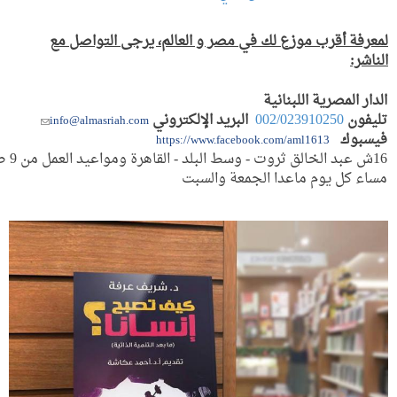
لمعرفة أقرب موزع لك في مصر و العالم، يرجى التواصل مع
الناشر:
الدار المصرية اللبنانية
تليفون
002/023910250
البريد الإلكتروني
(link
info@almasriah.com
sends
فيسبوك
https://www.facebook.com/aml1613
e-
mail)
مساء
كل يوم ماعدا الجمعة والسبت