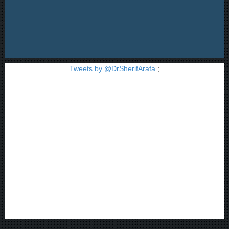
Tweets by @DrSherifArafa
;