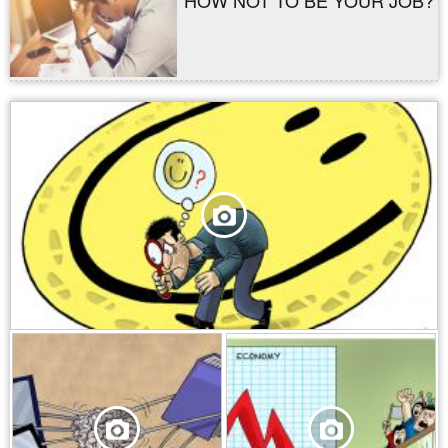
,
,
,