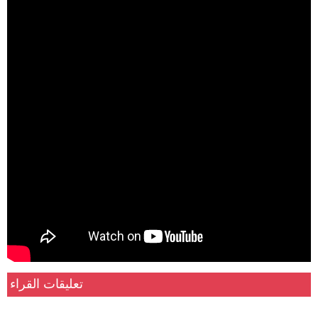
تصبح
إنسانا
,,
ما
بعد
التنمية
الذاتية
,,
دكتور
/
شريف
عرفة
تعليقات القراء