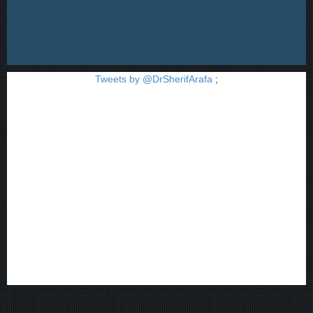
Tweets by @DrSherifArafa
;