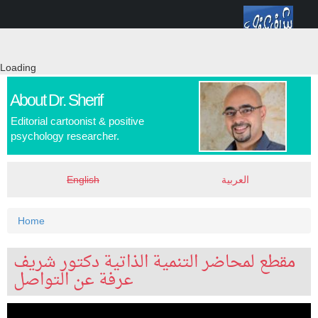
Skip
Toggle
to
navigation
main
content
Loading
About Dr. Sherif
Editorial cartoonist & positive
psychology researcher.
English
العربية
You
Home
are
مقطع لمحاضر التنمية الذاتية دكتور شريف
here
عرفة عن التواصل
د.شريف