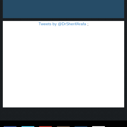
Tweets by @DrSherifArafa
;